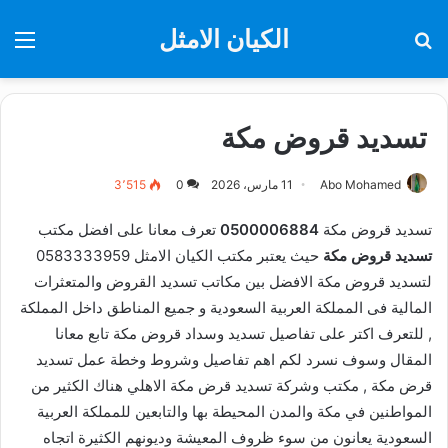
الكيان الامثل
بحث
الق
عن
تسديد قروض مكة
Abo Mohamed
11 مارس، 2026
0
3٬515
تسديد قروض مكة
0500006884
تعرف معانا على افضل مكتب
تسديد قروض مكة
حيث يعتبر مكتب الكيان الامثل 0583333959
لتسديد قروض مكة الافضل بين مكاتب تسديد القروض والمتعثرات
المالية فى المملكة العربية السعودية و جميع المناطق داخل المملكة
, للتعرف اكتر على تفاصيل تسديد وسداد قروض مكة تابع معانا
المقال وسوف نسرد لكم اهم تفاصيل وشروط وخطة عمل تسديد
قرض مكة , مكتب وشركة تسديد قرض مكة الاهلي هناك الكثير من
المواطنين في مكة والمدن المحيطة بها والتابعين للمملكة العربية
السعودية يعانون من سوء ظروف المعيشة وديونهم الكثيرة اتجاه