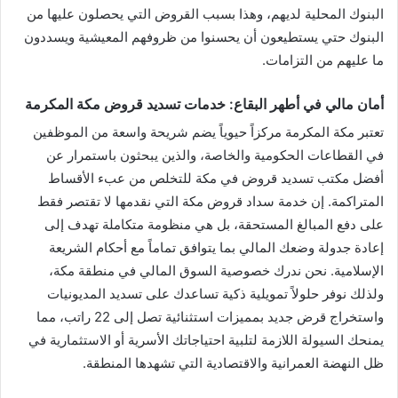
البنوك المحلية لديهم، وهذا بسبب القروض التي يحصلون عليها من
البنوك حتي يستطيعون أن يحسنوا من ظروفهم المعيشية ويسددون
ما عليهم من التزامات.
أمان مالي في أطهر البقاع: خدمات تسديد قروض مكة المكرمة
تعتبر مكة المكرمة مركزاً حيوياً يضم شريحة واسعة من الموظفين
في القطاعات الحكومية والخاصة، والذين يبحثون باستمرار عن
أفضل مكتب تسديد قروض في مكة للتخلص من عبء الأقساط
المتراكمة. إن خدمة سداد قروض مكة التي نقدمها لا تقتصر فقط
على دفع المبالغ المستحقة، بل هي منظومة متكاملة تهدف إلى
إعادة جدولة وضعك المالي بما يتوافق تماماً مع أحكام الشريعة
الإسلامية. نحن ندرك خصوصية السوق المالي في منطقة مكة،
ولذلك نوفر حلولاً تمويلية ذكية تساعدك على تسديد المديونيات
واستخراج قرض جديد بمميزات استثنائية تصل إلى 22 راتب، مما
يمنحك السيولة اللازمة لتلبية احتياجاتك الأسرية أو الاستثمارية في
ظل النهضة العمرانية والاقتصادية التي تشهدها المنطقة.