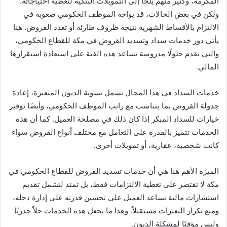
المكرمة، وكثير منهم يلجأ إلى التمويلات البنكية لتغطية احتياجاته.
ولكن في بعض الحالات، قد يواجه الموظف الحكومي صعوبة في
الالتزام بالأقساط الشهرية نتيجة ظروف طارئة أو تعدد القروض. هنا
يأتي دور خدمات سداد وتسديد القروض في مكة للقطاع الحكومي،
والتي تقدم حلولًا مدروسة تساعد هذه الفئة على استعادة استقرارها
المالي.
خدمات السداد في هذا المجال تشمل تسوية الديون المتعثرة، إعادة
جدولة القروض بما يتناسب مع راتب الموظف الحكومي، وأيضًا توفير
خيارات للسداد المبكر إذا كان ذلك في مصلحة العميل. كما أن هذه
الخدمات تتميز بالقدرة على التعامل مع مختلف أنواع القروض سواء
كانت شخصية، عقارية، أو تمويلات أخرى.
الميزة الأهم هنا هي أن خدمات تسديد القروض للقطاع الحكومي في
مكة لا تقتصر على تغطية الالتزامات فقط، بل تمتد لتشمل تقديم
استشارات مالية تساعد العميل على تحسين قدرته على إدارة دخله،
ومنع تكرار التعثرات مستقبلاً. وهذا ما يجعل هذه الخدمات حلاً جذريًا
وليس مؤقتًا لمشكلة الديون.