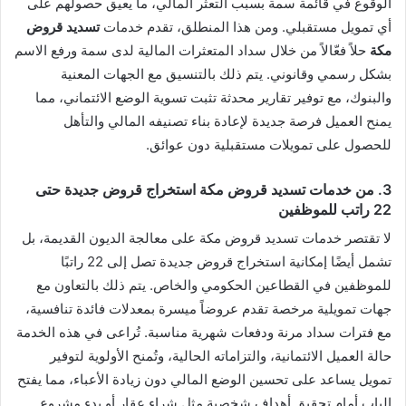
الوقوع في قائمة سمة بسبب التعثر المالي، ما يعيق حصولهم على
أي تمويل مستقبلي. ومن هذا المنطلق، تقدم خدمات
تسديد قروض
مكة
حلاً فعّالاً من خلال سداد المتعثرات المالية لدى سمة ورفع الاسم
بشكل رسمي وقانوني. يتم ذلك بالتنسيق مع الجهات المعنية
والبنوك، مع توفير تقارير محدثة تثبت تسوية الوضع الائتماني، مما
يمنح العميل فرصة جديدة لإعادة بناء تصنيفه المالي والتأهل
للحصول على تمويلات مستقبلية دون عوائق.
3. من خدمات تسديد قروض مكة استخراج قروض جديدة حتى
22 راتب للموظفين
لا تقتصر خدمات تسديد قروض مكة على معالجة الديون القديمة، بل
تشمل أيضًا إمكانية استخراج قروض جديدة تصل إلى 22 راتبًا
للموظفين في القطاعين الحكومي والخاص. يتم ذلك بالتعاون مع
جهات تمويلية مرخصة تقدم عروضاً ميسرة بمعدلات فائدة تنافسية،
مع فترات سداد مرنة ودفعات شهرية مناسبة. تُراعى في هذه الخدمة
حالة العميل الائتمانية، والتزاماته الحالية، وتُمنح الأولوية لتوفير
تمويل يساعد على تحسين الوضع المالي دون زيادة الأعباء، مما يفتح
الباب أمام تحقيق أهداف شخصية مثل شراء عقار أو بدء مشروع