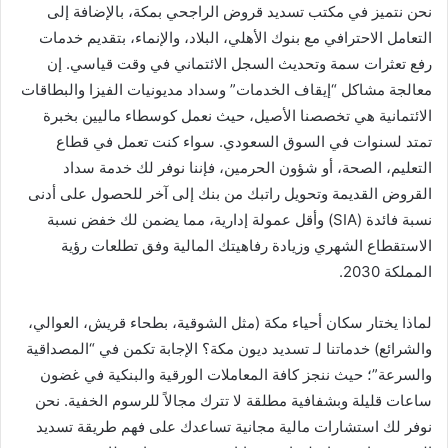
نحن نتميز في مكتب تسديد قروض الراجحي بمكة، بالإضافة إلى
التعامل الاحترافي مع بنوك الأهلي، البلاد، والإنماء، بتقديم خدمات
رفع تعثرات سمة وتحديث السجل الائتماني في وقت قياسي. إن
معالجة مشاكل “إيقاف الخدمات” وسداد مديونيات الفيزا والبطاقات
الائتمانية هي تخصصنا الأصيل، حيث نعمل كوسطاء ماليين بخبرة
تمتد لسنوات في السوق السعودي. سواء كنت تعمل في قطاع
التعليم، الصحة، أو شؤون الحرمين، فإننا نوفر لك خدمة سداد
القروض القديمة وتحويل راتبك من بنك إلى آخر للحصول على أدنى
نسبة فائدة (SIA) وأقل عمولة إدارية، مما يضمن لك خفض نسبة
الاستقطاع الشهري وزيادة رفاهيتك المالية وفق تطلعات رؤية
المملكة 2030.
لماذا يختار سكان أحياء مكة (مثل الشوقية، بطحاء قريش، العوالي،
والشرائع) خدماتنا لـ تسديد ديون مكة؟ الإجابة تكمن في “المصداقية
والسرعة”؛ حيث ننجز كافة المعاملات الورقية والبنكية في غضون
ساعات قليلة وبشفافية مطلقة لا تترك مجالاً للرسوم الخفية. نحن
نوفر لك استشارات مالية مجانية تساعدك على فهم طريقة تسديد