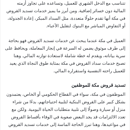
تتناسب مع الدخل الشهري للعميل، وتساعده على تجاوز أزمته
المالية دون خسائر إضافية. ومن أبرز ما يميز خدمات تسديد القروض
في مكة أنها تقدم حلولًا متعددة، مثل السداد المبكر، إعادة الجدولة،
أو التفاوض المباشر مع البنوك لتقليل الأعباء.
العميل في مكة عندما يبحث عن خدمات تسديد القروض فهو بحاجة
إلى طرف موثوق يضمن له السرعة في إنجاز المعاملة، ويحافظ على
سرية بياناته، ويقدم له خطة شاملة لاستعادة توازنه المالي. وهنا
تصبح خدمات سداد القروض في مكة بمثابة طوق النجاة الذي يعيد
للعميل راحته النفسية واستقراره المالي.
تسديد قروض مكة للموظفين
الموظفون في مكة، سواء في القطاع الحكومي أو الخاص، يعتمدون
بشكل كبير على القروض البنكية لتلبية احتياجاتهم، بدءًا من شراء
منزل أو سيارة وصولًا إلى تلبية متطلبات الحياة اليومية. ولكن مع
تعدد الالتزامات قد يجد البعض صعوبة في الوفاء بأقساط القروض
في مواعيدها، وهنا تبرز الحاجة الماسة إلى خدمات تسديد القروض