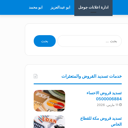
ادارة اعلانات جوجل
ابو عبدالعزيز
ابو محمد
البحث
عن:
خدمات تسديد القروض والمتعثرات
تسديد قروض الاحساء
0500006884
11 مارس، 2026
تسديد قروض مكة للقطاع
الخاص