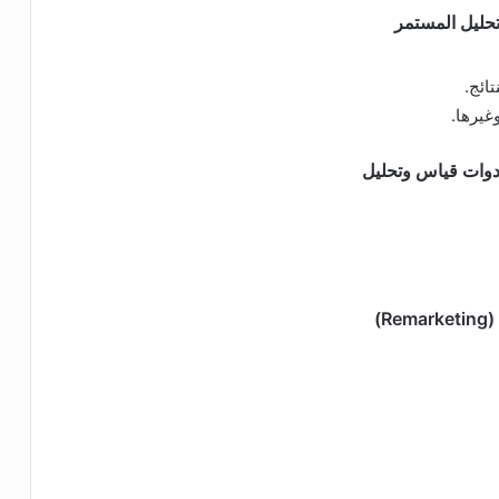
ائج.
غيرها.