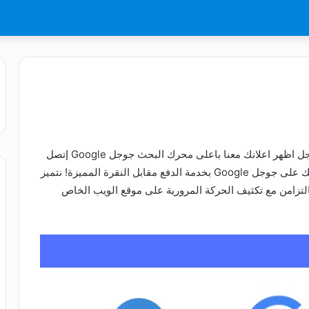
ادارة اعلانات جوجل Google انشاء و ادارة اعلانات جوجل اظهر اعلانك معنا باعلى محرك البحث جوجل Google إتصل
بنا : أبو محمد 966550804041 نعمل على تقليل إنفاقك على جوجل Google بخدمة الدفع مقابل النقرة المميزة! نتميز
بالتزامن مع تكثيف الحركة المرورية على موقع الويب الخاص