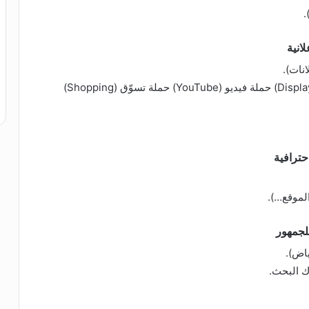
.
نات).
اختيار نوع الحملة: حملة بحث (Search) حملة عرض (Display) حملة فيديو (YouTube) حملة تسوّق (Shopping)
لموقع…).
ياض).
ك البحث.