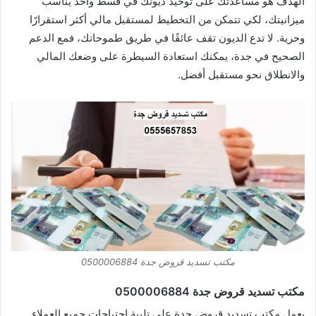
الهدف هو مساعدتك على توحيد ديونك في قسط واحد يناسب
ميزانيتك، لكي تتمكن من التخطيط لمستقبل مالي أكثر استقرارًا
وحرية. لا تدع الديون تقف عائقًا في طريق طموحاتك، فمع الدعم
الصحيح في جدة، يمكنك استعادة السيطرة على وضعك المالي
والانطلاق نحو مستقبل أفضل.
مكتب تسديد قروض جدة 0500006884
مكتب تسديد قروض جدة 0500006884
يعمل مكتب تسديد قروض جدة على تلبية احتياجات جميع العملاء