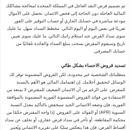
تم تصميم قرض النقد العاجل في المملكة المتحدة لمعالجة مشاكلك
المالية العاجلة دون الحاجة إلى فحص الائتمان. تحصل على الأموال
مودعة مباشرة في حسابك الجاري أو حساب التوفير على الفور
تقريبًا في نفس اليوم أو اليوم التالي. مخطط السداد سهل. ما عليك
سوى سداد القرض عند استلام راتبك التالي. ما عليك سوى تعيين
تاريخ وسيقوم المقرض بسحب مبلغ السداد والفائدة تلقائيًا من
حسابك المصرفي.
تسديد قروض الاحساء بشكل طائي
متطلباتك الشخصية غير محدودة، لكن القروض المضمونة توفر لك
الوسائل لتحقيق أحلامك. إن اهتمامك المالي هو الأهم بالنسبة
للمقرض. على الرغم من أن الائتمان الضعيف للمقترض لا يمنعه من
الاستفادة من فوائد القروض المضمونة الفورية المضمونة بالموافقة
الفورية، فإن وضعه الائتماني الجيد سيخفض بالتأكيد معدل النسبة
السنوية (APR) أو الفوائد على القروض. إذا واجه المقترض حكمًا من
محكمة المقاطعة، أو تأخر في سداد قرض عقاري، أو تخلف عن سداد
أقساط القرض، فإن هذا ينعكس سلبًا على تقريره الائتماني ويُعتبر