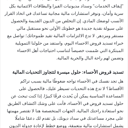
“إيقاف الخدمات” وسداد مديونيات الفيزا والبطاقات الائتمانية بكل
سرية وأمان، ونوفر استشارات مالية مجانية تساعدك في اتخاذ القرار
الأنسب لوضعك المادي. إن التخلص من الديون القديمة والحصول
على سيولة نقدية جديدة هو خطوتك الأولى نحو مستقبل مالي
مستقر ومزدهر. لا تدع الالتزامات المالية تقيد طموحاتك؛ تواصل مع
خبراء تسديد قروض الاحساء اليوم، واستفد من حلولنا التمويلية
المبتكرة التي صُممت خصيصاً لتناسب احتياجات أهل الاحساء
وتضمن لهم راحة البال والحرية المالية.
تسديد قروض الأحساء: حلول ميسرة لتتجاوز التحديات المالية
هل تجد نفسك في الأحساء تواجه ضغوطًا مالية بسبب تراكم
الأقساط؟ لا تدع هذه التحديات تسيطر عليك، فالحصول على
المساعدة المناسبة يمكن أن يُحدث فرقًا كبيرًا. إذا كنت تبحث عن
حلول تسديد قروض في الأحساء، فأنت على وشك اكتشاف الطريق
نحو استعادة راحتك المالية. الجهات المتخصصة هنا لا تقتصر مهمتها
على مجرد مساعدتك في سداد ديونك، بل تقدم لك دعمًا شاملًا
يشمل استشارات مالية متعمقة، ووضع خطط لإعادة جدولة الديون