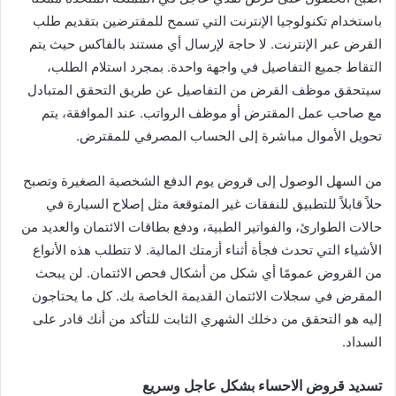
باستخدام تكنولوجيا الإنترنت التي تسمح للمقترضين بتقديم طلب
القرض عبر الإنترنت. لا حاجة لإرسال أي مستند بالفاكس حيث يتم
التقاط جميع التفاصيل في واجهة واحدة. بمجرد استلام الطلب،
سيتحقق موظف القرض من التفاصيل عن طريق التحقق المتبادل
مع صاحب عمل المقترض أو موظف الرواتب. عند الموافقة، يتم
تحويل الأموال مباشرة إلى الحساب المصرفي للمقترض.
من السهل الوصول إلى قروض يوم الدفع الشخصية الصغيرة وتصبح
حلاً قابلاً للتطبيق للنفقات غير المتوقعة مثل إصلاح السيارة في
حالات الطوارئ، والفواتير الطبية، ودفع بطاقات الائتمان والعديد من
الأشياء التي تحدث فجأة أثناء أزمتك المالية. لا تتطلب هذه الأنواع
من القروض عمومًا أي شكل من أشكال فحص الائتمان. لن يبحث
المقرض في سجلات الائتمان القديمة الخاصة بك. كل ما يحتاجون
إليه هو التحقق من دخلك الشهري الثابت للتأكد من أنك قادر على
السداد.
تسديد قروض الاحساء بشكل عاجل وسريع