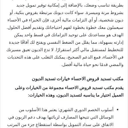
بطريقة تناسب وضعك، بالإضافة إلى إمكانية توفير تمويل جديد
بشروط مرنة وميسرة. سواء كانت ديونك مرتبطة بقروض بنكية، أو
ديون شخصية، أو أي التزامات مالية أخرى، فإن الخبراء في الأحساء
سيعملون معك خطوة بخطوة لفهم احتياجاتك وتقديم أفضل الحلول.
الهدف هو مساعدتك على توحيد التزاماتك في قسط واحد يمكن
إدارته بسهولة، مما يقلل من الضغط النفسي ويفتح لك آفاقًا جديدة
للتخطيط لمستقبل مالي أكثر استقرارًا. لا تدع الديون تعيق مسيرتك
في الأحساء، فمع الدعم الصحيح، يمكنك التغلب على هذه التحديات
والمضي قدمًا نحو حياة مالية أفضل.
مكتب تسديد قروض الاحساء خيارات تسديد الديون
يقدم مكتب تسديد قروض الاحساء مجموعة من الخيارات وعلى
العميل اختيار ما يناسبه لتسديد الديون، وهذه الخيارات:
أسلوب الخصم الدوري الشهري: يعتبر هذا الأسلوب من
الوسائل التي تتيحها المصارف لزبائنها بهدف دعم الزبون في
الاتفاق على سداد التمويل بواسطة استقطاع جزء من المرتب