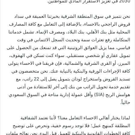
2030 في تعزيز الاستقرار المادي للمواطنين.
نحن نتميز في سوق المنطقة الشرقية بخبرتنا العميقة في سداد
قروض الراجحي بالاحساء، بالإضافة إلى التعامل مع كافة المصارف
المحلية مثل بنك الأهلي، بنك البلاد، ومصرف الإنماء. تشمل خدماتنا
المتكاملة رفع تعثرات سمة وتحديث السجل الائتماني في وقت
قياسي، مما يزيل العوائق الروتينية التي قد تمنعك من الحصول على
تمويل عقاري أو شخصي مستقبلي. سواء كنت تسكن في الهفوف،
المبرز، أو القرى الشرقية والشمالية، فإن فريقنا في الاحساء يتولى
كافة الإجراءات الورقية والبنكية بالنيابة عنك. نحن متخصصون في
تسديد القروض واستخراج لوذان بتمويل يصل إلى 22 راتب، مع
تقديم خدمة تحويل الراتب من بنك إلى آخر للاستفادة من أدنى
هوامش الربح (SIA) وأقل عمولة إدارية متاحة في السوق السعودي
حالياً.
لماذا يختار أهالي الاحساء التعامل معنا؟ لأننا نعتمد الشفافية
المطلقة كمنهج عمل؛ فلا توجد رسوم خفية، ونحرص على توضيح
كافة الخطوات القانونية والبنكية للعميل قبل البدء. نحن نعالج ملفات