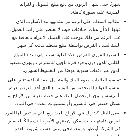
شهريًا حتى ينتهي الزبون من دفع مبلغ التمويل والفوائد
المترتبة عليه بصورة كاملة.
مطالبة السداد: على الرغم من تشابهها مع الأسلوب الذي
قبلها، إلا أن هناك اختلافات حيث لا تقتصر على راتب العميل،
على الرغم من ذلك يتوجب على العميل الالتزام باتفاقية مع
البنك لسداد القرض بواسطة مبلغ منتظم يدفعه كل شهر.
التسديد الفوري للقرض: هذه الآلية تستند إلى سداد المبلغ
الكامل للدين دون وجود فترة تأجيل للمقترض، ويجري تصفية
الدين عبر دفعات سنوية عوضًا عن التقسيط الشهري.
تقاسم العائدات: يقوم البنك والمتعامل بعقد اتفاقية تنص على
تقاسم العوائد المتحققة من المشروع الذي أخذ القرض بغرض
تأسيسه، بموجبها يتحصل البنك على حصة معينة من الأرباح إما
بشكل حصص في المشروع أو مستويات محددة في البناء.
يعمل البنك كشريك في الأرباح للمشاريع التي يستدين لها الفرد
لغرض إقامتها، حيث يمكن أن ينتهي الأمر بالبنك مالكًا لحصص
في الشركة أو طوابق معينة في مبنى حسب شروط العقد