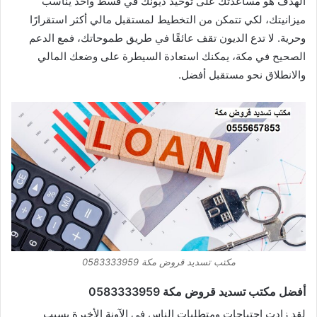
الهدف هو مساعدتك على توحيد ديونك في قسط واحد يناسب
ميزانيتك، لكي تتمكن من التخطيط لمستقبل مالي أكثر استقرارًا
وحرية. لا تدع الديون تقف عائقًا في طريق طموحاتك، فمع الدعم
الصحيح في مكة، يمكنك استعادة السيطرة على وضعك المالي
والانطلاق نحو مستقبل أفضل.
مكتب تسديد قروض مكة 0583333959
أفضل مكتب تسديد قروض مكة 0583333959
لقد زادت احتياجات ومتطلبات الناس في الآونة الأخيرة بسبب