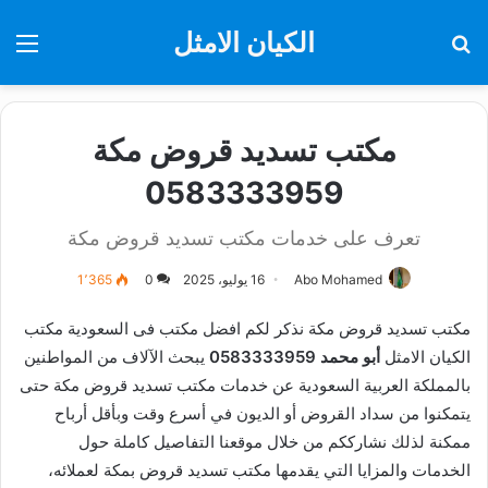
الكيان الامثل
بحث
الق
عن
مكتب تسديد قروض مكة
0583333959
تعرف على خدمات مكتب تسديد قروض مكة
Abo Mohamed
16 يوليو، 2025
0
1٬365
مكتب تسديد قروض مكة نذكر لكم افضل مكتب فى السعودية مكتب
الكيان الامثل
أبو محمد 0583333959
يبحث الآلاف من المواطنين
بالمملكة العربية السعودية عن خدمات مكتب تسديد قروض مكة حتى
يتمكنوا من سداد القروض أو الديون في أسرع وقت وبأقل أرباح
ممكنة لذلك نشارككم من خلال موقعنا التفاصيل كاملة حول
الخدمات والمزايا التي يقدمها مكتب تسديد قروض بمكة لعملائه،