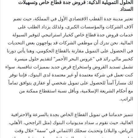
الحلول التمويلية الذكية: قروض جدة قطاع خاص وتسهيلات
السداد
تعتبر مدينة جدة القطب الاقتصادي الأول في المملكة، حيث تضم
آلاف الشركات والمؤسسات الكبرى، ولذلك يزداد الطلب على
خدمات قروض جدة قطاع خاص كخيار استراتيجي لتوفير السيولة
المالية. نحن ندرك أن موظفي الشركات قد يواجهون بعض التحديات
في الحصول على التمويل مقارنة بالقطاع الحكومي، وهنا يأتي دورنا
كخبير مالي رائد في “عروس البحر الأحمر” لتقديم حلول ميسرة
تشمل تسديد القروض واستخراج قرض جديد بمميزات تنافسية. سواء
كنت تعمل في شركة معتمدة أو غير معتمدة لدى البنوك، فإننا نوفر
لك مساراً آمناً للحصول على تمويل شخصي أو عقاري يتوافق تماماً
مع أحكام الشريعة الإسلامية، وبأقل نسبة استقطاع ممكنة من
الراتب.
تتميز خدماتنا في تمويل القطاع الخاص بجدة بالسرعة والاحترافية
العالية، حيث نقوم بـ سداد مديونيات البنوك (مثل الراجحي، الأهلي،
الرياض، والبلاد) وتحديث سجلك الائتماني في “سمة” خلال وقت