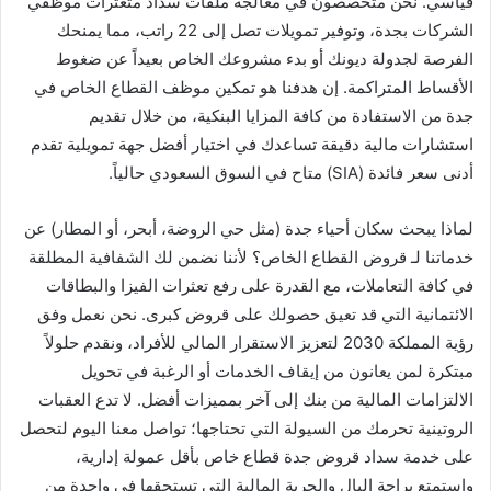
قياسي. نحن متخصصون في معالجة ملفات سداد متعثرات موظفي
الشركات بجدة، وتوفير تمويلات تصل إلى 22 راتب، مما يمنحك
الفرصة لجدولة ديونك أو بدء مشروعك الخاص بعيداً عن ضغوط
الأقساط المتراكمة. إن هدفنا هو تمكين موظف القطاع الخاص في
جدة من الاستفادة من كافة المزايا البنكية، من خلال تقديم
استشارات مالية دقيقة تساعدك في اختيار أفضل جهة تمويلية تقدم
أدنى سعر فائدة (SIA) متاح في السوق السعودي حالياً.
لماذا يبحث سكان أحياء جدة (مثل حي الروضة، أبحر، أو المطار) عن
خدماتنا لـ قروض القطاع الخاص؟ لأننا نضمن لك الشفافية المطلقة
في كافة التعاملات، مع القدرة على رفع تعثرات الفيزا والبطاقات
الائتمانية التي قد تعيق حصولك على قروض كبرى. نحن نعمل وفق
رؤية المملكة 2030 لتعزيز الاستقرار المالي للأفراد، ونقدم حلولاً
مبتكرة لمن يعانون من إيقاف الخدمات أو الرغبة في تحويل
الالتزامات المالية من بنك إلى آخر بمميزات أفضل. لا تدع العقبات
الروتينية تحرمك من السيولة التي تحتاجها؛ تواصل معنا اليوم لتحصل
على خدمة سداد قروض جدة قطاع خاص بأقل عمولة إدارية،
واستمتع براحة البال والحرية المالية التي تستحقها في واحدة من